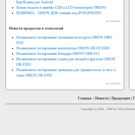
КартБланш для Android
Новые модели в линейке LED и LCD телевизоров ORION!
НОВИНКА - ORION ДОК-станция под iPOD/iPHONE!
все новости
Новости продуктов и технологий
Независимое тестирование увлажнителя воздуха ORION ORH-
022F
Независимое тестирование вентилятора ORION OR-OF16HS
Независимое тестирование блендера ORION ORB-013
Независимое тестирование сушки для овощей и фруктов ORION
OR-FD01
Независимое тестирование триммера для стрижки волос в носу и
ушах ORION OR-NT01
все новости
Главная
|
Новости
|
Продукция
|
Г
Copyright (c) 2002 - 2009 by Orion Electron