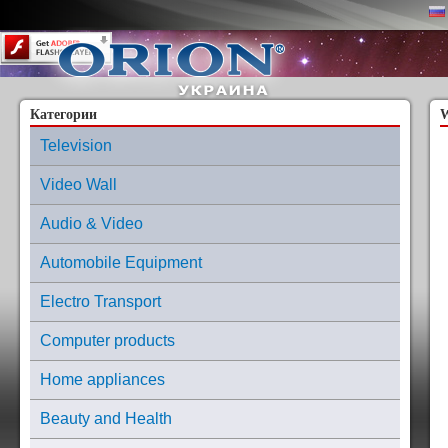
Content on this page requires a newer version of Adobe Flash Player.
Категории
W
Television
Video Wall
Audio & Video
Automobile Equipment
Electro Transport
Computer products
Home appliances
Beauty and Health